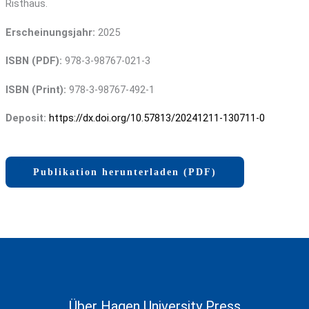
Risthaus.
Erscheinungsjahr:
2025
ISBN (PDF):
978-3-98767-021-3
ISBN (Print):
978-3-98767-492-1
Deposit:
https://dx.doi.org/10.57813/20241211-130711-0
Publikation herunterladen (PDF)
Über Hagen University Press