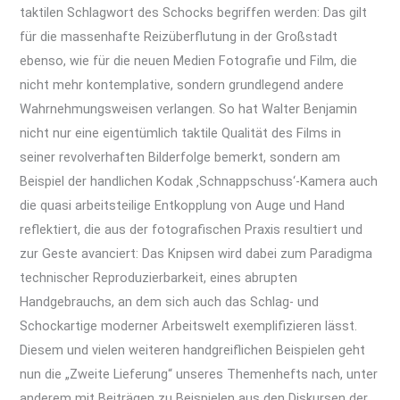
taktilen Schlagwort des Schocks begriffen werden: Das gilt
für die massenhafte Reizüberflutung in der Großstadt
ebenso, wie für die neuen Medien Fotografie und Film, die
nicht mehr kontemplative, sondern grundlegend andere
Wahrnehmungsweisen verlangen. So hat Walter Benjamin
nicht nur eine eigentümlich taktile Qualität des Films in
seiner revolverhaften Bilderfolge bemerkt, sondern am
Beispiel der handlichen Kodak ‚Schnappschuss‘-Kamera auch
die quasi arbeitsteilige Entkopplung von Auge und Hand
reflektiert, die aus der fotografischen Praxis resultiert und
zur Geste avanciert: Das Knipsen wird dabei zum Paradigma
technischer Reproduzierbarkeit, eines abrupten
Handgebrauchs, an dem sich auch das Schlag- und
Schockartige moderner Arbeitswelt exemplifizieren lässt.
Diesem und vielen weiteren handgreiflichen Beispielen geht
nun die „Zweite Lieferung“ unseres Themenhefts nach, unter
anderem mit Beiträgen zu Beispielen aus den Diskursen der